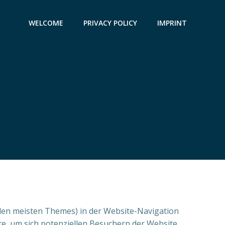
WELCOME
PRIVACY POLICY
IMPRINT
bei den meisten Themes) in der Website-Navigation
te, um sich potenziellen Besuchern der Website